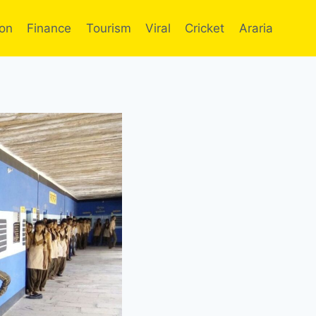
ion
Finance
Tourism
Viral
Cricket
Araria