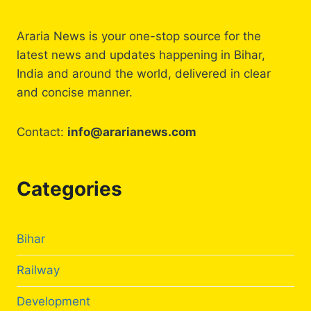
जा
रहा
है
Araria News is your one-stop source for the
सबसे
latest news and updates happening in Bihar,
बड़े
India and around the world, delivered in clear
जूट
और
and concise manner.
नेचुरल
फाइबर
Contact:
info@ararianews.com
पार्क,
रोजगार
के
अवसर
Categories
में
होगी
वृद्धि
Bihar
Railway
Development