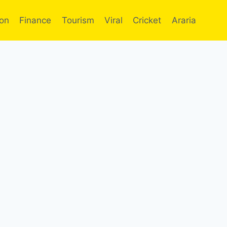
ion
Finance
Tourism
Viral
Cricket
Araria