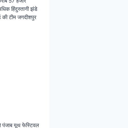
ि करीब 57 हजार
िक हिंदुस्तानी झंडे
्ड की टीम जगदीशपुर
ो पंजाब यूथ फेस्टिवल