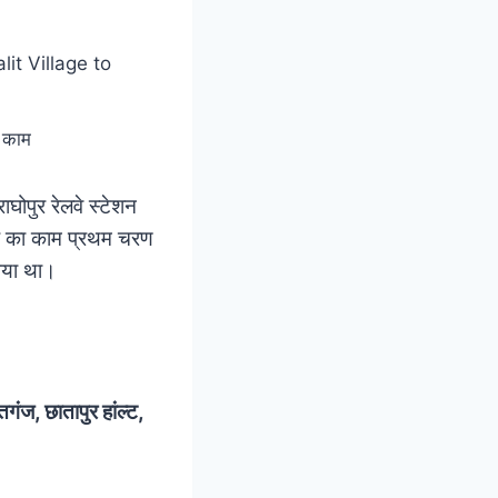
र काम
ाघोपुर रेलवे स्टेशन
क का काम प्रथम चरण
या था।
गंज, छातापुर हांल्ट,